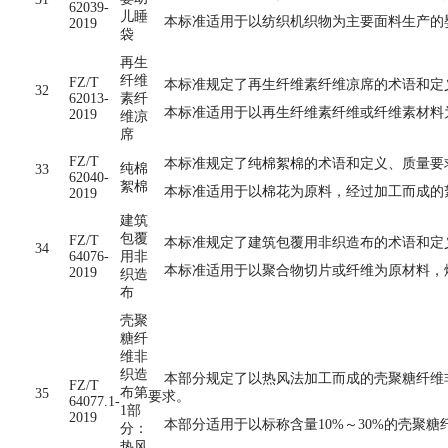
62039-
儿睡
本标准适用于以纺织机织物为主要面料生产的
2019
袋
再生
纤维
FZ/T
本标准规定了再生纤维素纤维凉席的术语和定
32
62013-
素纤
本标准适用于以再生纤维素纤维或纤维素材料
2019
维凉
席
FZ/T
本标准规定了纯棉絮棉的术语和定义、质量要
纯棉
33
62040-
絮棉
本标准适用于以棉花为原料，经过加工而成的
2019
建筑
包覆
FZ/T
本标准规定了建筑包覆用非织造布的术语和定
34
64076-
用非
本标准适用于以聚合物切片或纤维为原材料，
2019
织造
布
壳聚
糖纤
维非
织造
本部分规定了以热风法加工而成的壳聚糖纤维非
FZ/T
布第
35
要求。
64077.1-
1部
2019
本部分适用于以标称含量10%～30%的壳聚
分：
热风