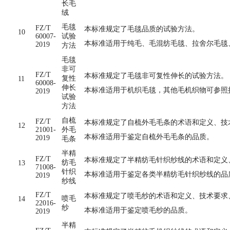
长毛
绒
毛毯
FZ/T
本标准规定了毛毯品质的试验方法。
10
60007-
试验
本标准适用于纯毛、毛混纺毛毯、拉舍尔毛毯
2019
方法
毛毯
非可
FZ/T
本标准规定了毛毯非可复性伸长的试验方法。
复性
11
60008-
伸长
本标准适用于机织毛毯，其他毛机织物可参照
2019
试验
方法
自梳
FZ/T
本标准规定了自梳外毛毛条的术语和定义、技
12
21001-
外毛
本标准适用于鉴定自梳外毛毛条的品质。
2019
毛条
半精
FZ/T
本标准规定了半精纺毛针织纱线的术语和定义
纺毛
13
71008-
针织
本标准适用于鉴定各类半精纺毛针织纱线的品
2019
纱线
FZ/T
本标准规定了喷毛纱的术语和定义、技术要求
喷毛
14
22016-
纱
本标准适用于鉴定喷毛纱的品质。
2019
半精