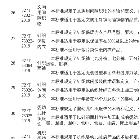
文胸
FZ/T
本标准规定了文胸用间隔织物的术语和定义、规
用间
26
72027-
隔织
本标准适用于鉴定文胸用针织间隔织物的品质
2019
物
本标准规定了针织保暖内衣产品号型、要求、
针织
FZ/T
27
73022-
保暖
本标准适用于鉴定以保温率在30%及以上的针
2019
内衣
本标准不适用于絮片类保暖内衣产品。
本标准规定了针织裤（九分裤、七分裤、五分裤
FZ/T
针织
28
运输、贮存。
73064-
西裤
2019
本标准适用于鉴定无侧缝型和面料裁缝弹力紧
本标准规定了针织休闲服装的术语和定义、产
针织
FZ/T
29
73020-
休闲
本标准适用于鉴定以纺织针织面料为主加工制
2019
服装
本标准不适用于年龄在36个月及以下的婴幼儿
婴幼
本标准规定了婴幼儿针织服饰的术语和定义、
FZ/T
儿针
30
73025-
本标准适用于以针织面料为主加工制成的婴幼儿
织服
2019
嘴、围裙、围巾、包巾、包被、睡袋、床上用品
饰
机织
FZ/T
本标准规定了机织婴幼儿睡袋产品的术语和定
婴幼
31