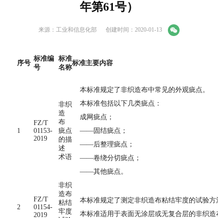
年第61号）
来源：工业和信息化部
创建时间：2020-01-13
标准编
标准
序号
标准主要内容
号
名称
本标准规定了非织造布中常见的外观疵点。
本标准包括以下几类疵点：
非织
造
成网疵点；
布
FZ/T
1
01153-
疵点
——固结疵点；
2019
的描
——后整理疵点；
述
术语
——卷绕分切疵点；
——其他疵点。
非织
造布
FZ/T
本标准规定了测定非织造布粘结牢度的试验方
粘结
2
01154-
牢度
本标准适用于表面无涂层或无复合层的非织造
2019