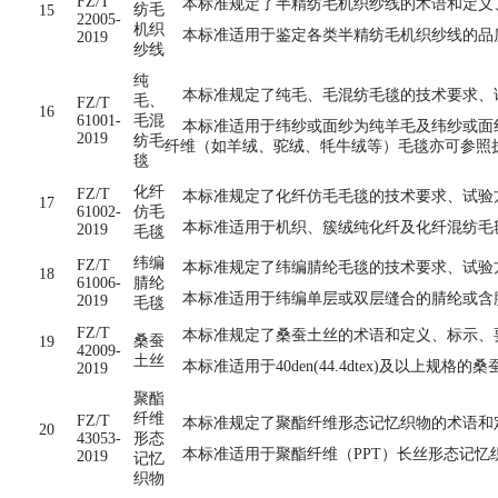
FZ/T
本标准规定了半精纺毛机织纱线的术语和定义
纺毛
15
22005-
机织
本标准适用于鉴定各类半精纺毛机织纱线的品
2019
纱线
纯
本标准规定了纯毛、毛混纺毛毯的技术要求、
毛、
FZ/T
16
61001-
毛混
本标准适用于纬纱或面纱为纯羊毛及纬纱或面纱
2019
纺毛
纤维（如羊绒、驼绒、牦牛绒等）毛毯亦可参照
毯
化纤
FZ/T
本标准规定了化纤仿毛毛毯的技术要求、试验
17
61002-
仿毛
本标准适用于机织、簇绒纯化纤及化纤混纺毛
2019
毛毯
纬编
FZ/T
本标准规定了纬编腈纶毛毯的技术要求、试验
18
61006-
腈纶
本标准适用于纬编单层或双层缝合的腈纶或含腈
2019
毛毯
FZ/T
本标准规定了桑蚕土丝的术语和定义、标示、
桑蚕
19
42009-
土丝
本标准适用于40den(44.4dtex)及以上规格的
2019
聚酯
纤维
FZ/T
本标准规定了聚酯纤维形态记忆织物的术语和
20
43053-
形态
本标准适用于聚酯纤维（PPT）长丝形态记忆
2019
记忆
织物