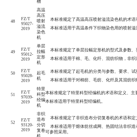
槽
高温
高压
FZ/T
本标准规定了高温高压喷射溢流染色机的术语
喷射
48
95027-
溢流
本标准适用于高温条件下织物染色用的喷射溢
2019
染色
机
单层
FZ/T
本标准规定了单层拉幅定形机的型式及参数、
拉幅
49
95012-
定形
本标准适用于棉、毛、化纤、混纺织物，非织
2019
机
FZ/T
本标准规定了起毛机的分类与参数、要求、试
起毛
50
95028-
机
本标准适用于对棉纺、毛纺、化纤及其混纺织
2019
特里
FZ/T
本标准规定了特里科型经编机的术语和定义、主
科型
51
97039-
经编
本标准适用于特里科型经编机。
2019
机
非织
本标准规定了非织造布分切复卷机的术语和定
造布
FZ/T
52
93120-
分切
本标准适用于熔体纺丝成网、热固结法非织造布生
2019
复卷
可参照采用。
机