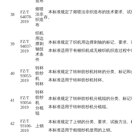
造布
熔喷
本标准规定了熔喷法非织造布的技术要求、试
FZ/T
法非
38
64078-
织造
2019
布
织机
用边
FZ/T
本标准规定了织机用边撑刺轴的标记、要求、
撑刺
39
94037-
轴技
本标准适用于有梭织机或无梭织机织造过程中
2019
术条
件
转杯
FZ/T
本标准规定了转杯纺纱机转杯的分类、标记和
纺纱
40
93053-
机
本标准适用于转杯纺纱机转杯。
2019
转杯
转杯
纺纱
FZ/T
本标准规定了转杯纺纱机分梳辊的分类、标记
41
93054-
机
本标准适用于转杯纺纱机分梳辊。
2019
分梳
辊
FZ/T
本标准规定了上销的分类、要求、试验方法、
42
93106-
上销
本标准适用于粗细纱机使用的上销。
2019