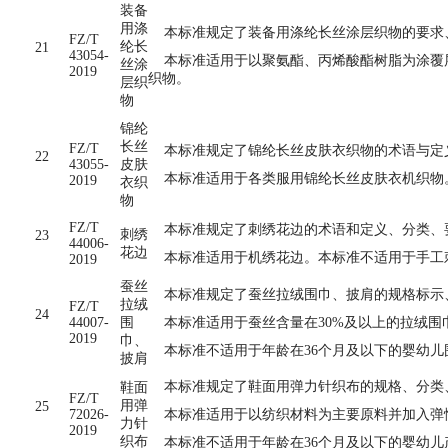
装备
用涤
本标准规定了装备用涤纶长丝涂层织物的要求
FZ/T
纶长
21
43054-
本标准适用于以聚氨酯、丙烯酸酯树脂为涂覆层
丝涂
2019
织物。
层织
物
锦纶
长丝
FZ/T
本标准规定了锦纶长丝皮肤衣织物的术语与定
22
43055-
皮肤
本标准适用于各类服用锦纶长丝皮肤衣机织物
2019
衣织
物
FZ/T
本标准规定了刺绣花边的术语和定义、分类、
刺绣
23
44006-
花边
本标准适用于机绣花边。本标准不适用于手工
2019
蚕丝
本标准规定了蚕丝拉绒围巾、披肩的规格标示
拉绒
FZ/T
24
44007-
围
本标准适用于蚕丝含量在30%及以上的拉绒围
2019
巾、
本标准不适用于年龄在36个月及以下的婴幼儿
披肩
本标准规定了鞋面用弹力针织布的规格、分类
鞋面
FZ/T
用弹
25
72026-
本标准适用于以纺织材料为主要原料并加入弹
力针
2019
织布
本标准不适用于年龄在36个月及以下的婴幼儿