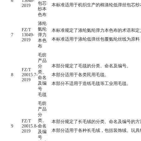
6
13048-
包芯
本标准适用于机织生产的棉涤纶低弹丝包芯纱
2019
纱本
色布
涤纶
氨纶
FZ/T
本标准规定了涤纶氨纶弹力本色布的术语和定
7
13049-
弹力
本标准适用于涤纶低弹丝包覆氨纶丝线为原料
2019
本色
布
毛纺
产品
本部分规定了毛毯的分类、命名及编号。
分
FZ/T
类、
8
20015.7-
本部分适用于各类民用毛毯。
命名
2019
及编
本部分不适用于造纸毛毯等工业用毛毯。
号
毛毯
毛纺
产品
分
类、
FZ/T
本部分规定了长毛绒的分类、命名及编号的方
9
20015.8-
命名
本部分适用于各种长毛绒，包括装饰绒、玩具
2019
及编
号