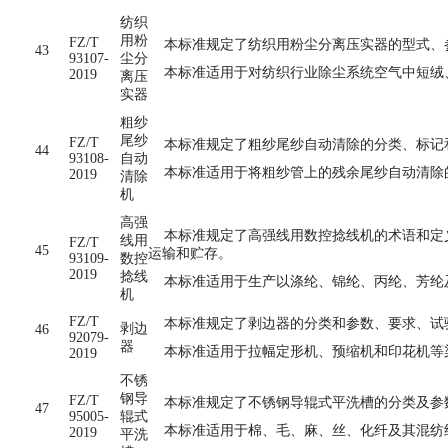
纺织
用粉
FZ/T
本标准规定了纺织用粉尘分离压实器的型式、
43
93107-
尘分
本标准适用于对纺织行业除尘系统空气中短绒
2019
离压
实器
粗纱
尾纱
FZ/T
本标准规定了粗纱尾纱自动清除的分类、标记
44
93108-
自动
本标准适用于将粗纱管上的残余尾纱自动清除
2019
清除
机
高强
本标准规定了高强线用数控捻线机的术语和定义
线用
FZ/T
45
运输和贮存。
93109-
数控
2019
捻线
本标准适用于生产以涤纶、锦纶、丙纶、芳纶
机
FZ/T
本标准规定了剥边器的分类和参数、要求、试
剥边
46
92079-
器
本标准适用于拉幅定形机、预缩机和印花机等
2019
不锈
钢导
FZ/T
本标准规定了不锈钢导辊式平洗槽的分类及参
47
95005-
辊式
本标准适用于棉、毛、麻、丝、化纤及其混纺
2019
平洗