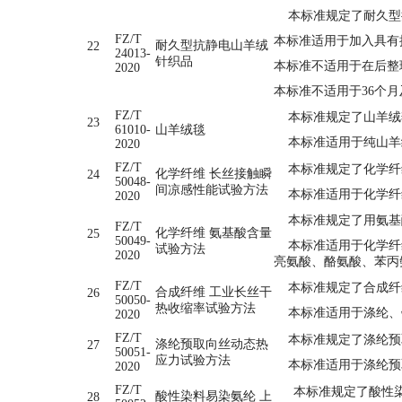
本标准规定了耐久型
FZ/T
本标准适用于加入具有
耐久型抗静电山羊绒
22
24013-
针织品
本标准不适用于在后整
2020
本标准不适用于36个
FZ/T
本标准规定了山羊绒
23
61010-
山羊绒毯
本标准适用于纯山羊绒
2020
FZ/T
本标准规定了化学纤
化学纤维 长丝接触瞬
24
50048-
间凉感性能试验方法
本标准适用于化学纤
2020
本标准规定了用氨基
FZ/T
化学纤维 氨基酸含量
25
50049-
本标准适用于化学纤维
试验方法
2020
亮氨酸、酪氨酸、苯丙
FZ/T
本标准规定了合成纤
合成纤维 工业长丝干
26
50050-
热收缩率试验方法
本标准适用于涤纶、
2020
FZ/T
本标准规定了涤纶预
涤纶预取向丝动态热
27
50051-
应力试验方法
本标准适用于涤纶预
2020
FZ/T
本标准规定了酸性染
酸性染料易染氨纶 上
28