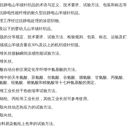
抗静电山羊绒针织品的术语与定义、技术要求、试验方法、包装和标志等
抗静电性能纤维的耐久型抗静电山羊绒针织品。
理工序经过抗静电处理的涂层织物。
月及以下的婴幼儿山羊绒针织品。
毯的分等规定、技术要求、试验方法、检验规则、包装、标志、运输及贮
或山羊绒含量在30%及以上的机织或针织毯。
维长丝接触瞬间凉感性能试验方法。
维长丝。
酸自动分析仪测定化学纤维中氨基酸的方法。
中的天冬氨酸、苏氨酸、丝氨酸、谷氨酸、脯氨酸、甘氨酸、丙氨酸、
氨酸、组氨酸、赖氨酸和精氨酸等十七种氨基酸的测定。
维工业长丝干热收缩率试验方法。
锦纶、丙纶等工业长丝，其他工业长丝可参考使用。
取向丝动态热应力的试验方法。
取向丝。
料易染氨纶上色率的试验方法。