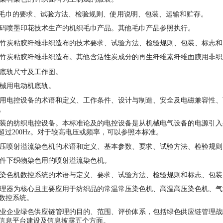
毛巾的要求、试验方法、检验规则、使用说明、包装、运输和贮存。
码喷墨印花技术生产的机织毛巾产品。其他毛巾产品参照执行。
竹炭粘胶纤维非织造布的技术要求、试验方法、检验规则、包装、标志和
竹炭粘胶纤维非织造布。其他含活性炭成分的再生纤维素纤维面膜用非织
底轨尺寸及工作图。
械用电动机底轨。
电控设备的术语和定义、工作条件、设计与制造、安全及电磁兼容性、
。
的纺织电控设备。本标准论及的电控设备是从机械电气设备的电源引入处开始
率不超过200Hz。对于较高电压或频率，可以参照本标准。
喷射溢流染色机的术语和定义、基本参数、要求、试验方法、检验规则
件下织物染色用的喷射溢流染色机。
染色机数控系统的术语与定义、要求、试验方法、检验规则和标志、包装
器为核心且主要应用于纺织品的常温常压染色机、高温高压染色机、气
数控系统。
企业绿色供应链管理的目的、范围、评价体系，包括绿色供应链管理战
信息平台建设及信息披露五个方面。