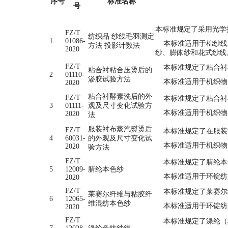
序号
标准名称
号
本标准规定了采用光学
FZ/T
纺织品 纱线毛羽测定
1
01086-
本标准适用于棉纱线和
方法 投影计数法
2020
纱、膨体纱和花式纱线
FZ/T
本标准规定了粘合衬
粘合衬粘合压烫后的
2
01110-
渗胶试验方法
本标准适用于机织物
2020
粘合衬酵素洗后的外
FZ/T
本标准规定了粘合衬
3
01111-
观及尺寸变化试验方
本标准适用于机织物
2020
法
服装衬布蒸汽熨烫后
FZ/T
本标准规定了在服装
4
60031-
的外观及尺寸变化试
本标准适用于机织物
2020
验方法
FZ/T
本标准规定了腈纶本
5
12009-
腈纶本色纱
本标准适用于环锭纺
2020
FZ/T
本标准规定了莱赛尔
莱赛尔纤维与粘胶纤
6
12065-
维混纺本色纱
本标准适用于环锭纺生
2020
FZ/T
本标准规定了涤纶（