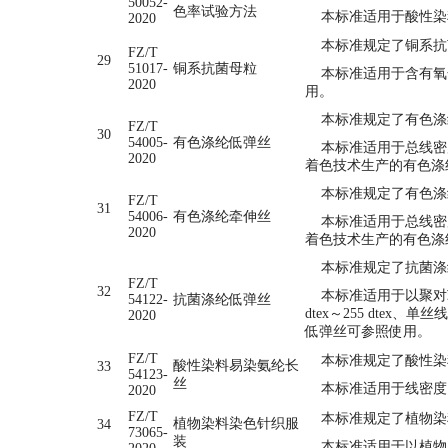
50052-
色率试验方法
本标准适用于酸性染
2020
本标准规定了铜系抗
FZ/T
29
51017-
铜系抗菌母粒
本标准适用于含有氧化
2020
用。
本标准规定了有色涤纶
FZ/T
30
54005-
有色涤纶低弹丝
本标准适用于总线密度30 
2020
着色技术生产的有色涤
本标准规定了有色涤纶
FZ/T
31
54006-
有色涤纶牵伸丝
本标准适用于总线密度20 
2020
着色技术生产的有色涤
本标准规定了抗菌涤
FZ/T
32
本标准适用于以聚对苯
54122-
抗菌涤纶低弹丝
dtex～255 dte
2020
低弹丝可参照使用。
FZ/T
本标准规定了酸性染料
酸性染料易染氨纶长
33
54123-
丝
本标准适用于线密度15.
2020
FZ/T
本标准规定了植物染料
植物染料染色针织服
34
73065-
装
本标准适用于以植物