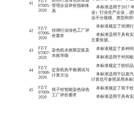
纺织行业绿色供应链
FZ/T
41
07005-
管理企业评价指标体
本标准适用于2017 年
2020
系
业）行业生产企业，进
业不分规模、类型和所
本标准规定了丝绸行
FZ/T
丝绸行业绿色工厂评
42
07006-
本标准适用于具有实际
价要求
2020
主要依据。
FZ/T
本标准规定了多种间
染色机水效限定值及
43
07007-
水效等级
本标准适用于对间歇
2020
本标准规定了纺织品
FZ/T
定形机热平衡测试与
44
07008-
本标准适用于以蒸汽、
计算方法
2020
计算也可参照采用本标
FZ/T
本标准规定了筒子纱
筒子纱智能染色绿色
45
07009-
工厂评价要求
本标准适用于具有实
2020