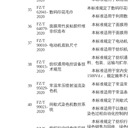
2020
FZ/T
本标准规定了数码印花
35
62041-
数码印花毛巾
本标准适用于利用数
2020
FZ/T
本标准规定了面膜用
面膜用竹炭粘胶纤维
36
64079-
非织造布
本标准适用于面膜用
2020
FZ/T
本标准规定了电动机
37
90010-
电动机底轨尺寸
本标准适用于纺织机
2020
本标准规定了纺织通用
FZ/T
料、包装、运输与贮存
纺织通用电控设备技
38
99015-
术规范
本标准适用于室内安装
2020
1500Vd.c，额定频
FZ/T
本标准规定了常温常压
常温常压喷射溢流染
39
95029-
色机
本标准适用于常温条
2020
本标准规定了间歇式
FZ/T
间歇式染色机数控系
40
99021-
本标准适用于以微处理
统
2020
染色过程自动化控制的
本标准规定了纺织行业
绿色销售与回收、绿色