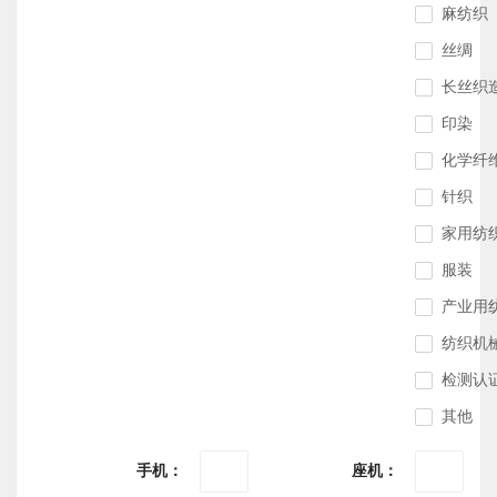
麻纺织
丝绸
长丝织
印染
化学纤
针织
家用纺
服装
产业用
纺织机
检测认
其他
手机：
座机：